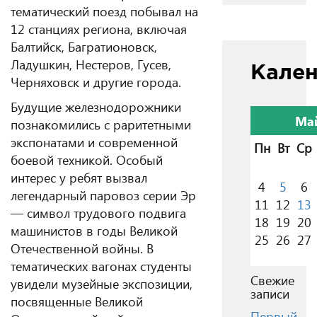
тематический поезд побывал на
12 станциях региона, включая
Балтийск, Багратионовск,
Ладушкин, Нестеров, Гусев,
Кале
Черняховск и другие города.
Будущие железнодорожники
Ма
познакомились с раритетными
экспонатами и современной
Пн
Вт
Ср
боевой техникой. Особый
интерес у ребят вызвал
4
5
6
легендарный паровоз серии Эр
11
12
13
— символ трудового подвига
18
19
20
машинистов в годы Великой
25
26
27
Отечественной войны. В
тематических вагонах студенты
Свежие
увидели музейные экспозиции,
записи
посвященные Великой
Первый