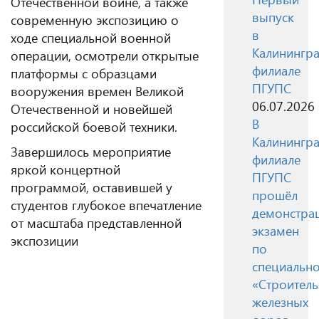
Отечественной войне, а также
выпуск
современную экспозицию о
в
ходе специальной военной
Калинингр
операции, осмотрели открытые
филиале
платформы с образцами
ПГУПС
вооружения времен Великой
06.07.2026
Отечественной и новейшей
В
российской боевой техники.
Калинингр
Завершилось мероприятие
филиале
яркой концертной
ПГУПС
программой, оставившей у
прошёл
студентов глубокое впечатление
демонстра
от масштаба представленной
экзамен
экспозиции
по
специально
«Строитель
железных